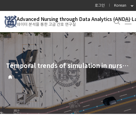
바
로그인
Korean
로
가
Advanced Nursing through Data Analytics (ANDA) L
데이터 분석을 통한 고급 간호 연구실
기
메
뉴
Temporal trends of simulation in nursing education: bibliometric analysis