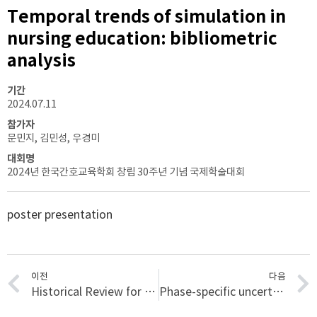
Temporal trends of simulation in
nursing education: bibliometric
analysis
기간
2024.07.11
참가자
문민지, 김민성, 우경미
대회명
2024년 한국간호교육학회 창립 30주년 기념 국제학술대회
poster presentation
이전
다음
Historical Review for the Roles and Tasks of Home Health Nurses in South Korea
Phase-specific uncertainties and influencing factors among cancer patients in anticancer drug clinical trials